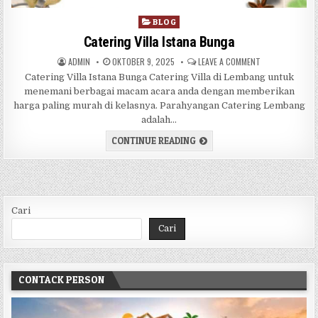
Posted in
BLOG
Catering Villa Istana Bunga
AUTHOR:
PUBLISHED DATE:
ON CATERING VI
ADMIN
OKTOBER 9, 2025
LEAVE A COMMENT
Catering Villa Istana Bunga Catering Villa di Lembang untuk
menemani berbagai macam acara anda dengan memberikan
harga paling murah di kelasnya. Parahyangan Catering Lembang
adalah…
CATERING VILLA ISTANA BU
CONTINUE READING
Cari
Cari
CONTACK PERSON