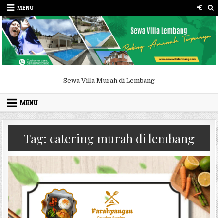
Skip to content
MENU
Sewa Villa Murah di Lembang
MENU
Tag:
catering murah di lembang