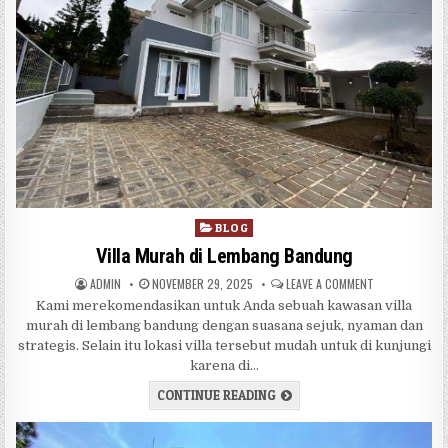
Posted in
BLOG
Villa Murah di Lembang Bandung
AUTHOR:
PUBLISHED DATE:
ON VILLA MUR
ADMIN
NOVEMBER 29, 2025
LEAVE A COMMENT
Kami merekomendasikan untuk Anda sebuah kawasan villa
murah di lembang bandung dengan suasana sejuk, nyaman dan
strategis. Selain itu lokasi villa tersebut mudah untuk di kunjungi
karena di…
VILLA MURAH DI LEMBANG 
CONTINUE READING