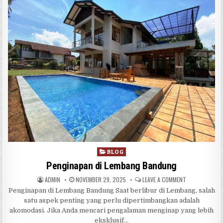
Posted in
BLOG
Penginapan di Lembang Bandung
AUTHOR:
PUBLISHED DATE:
ON PENGINAPA
ADMIN
NOVEMBER 29, 2025
LEAVE A COMMENT
Penginapan di Lembang Bandung Saat berlibur di Lembang, salah
satu aspek penting yang perlu dipertimbangkan adalah
akomodasi. Jika Anda mencari pengalaman menginap yang lebih
eksklusif…