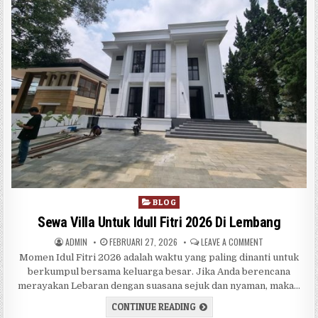
Posted in
BLOG
Sewa Villa Untuk Idull Fitri 2026 Di Lembang
AUTHOR:
PUBLISHED DATE:
ON SEWA VILLA 
ADMIN
FEBRUARI 27, 2026
LEAVE A COMMENT
Momen Idul Fitri 2026 adalah waktu yang paling dinanti untuk
berkumpul bersama keluarga besar. Jika Anda berencana
merayakan Lebaran dengan suasana sejuk dan nyaman, maka…
SEWA VILLA UNTUK IDULL FI
CONTINUE READING