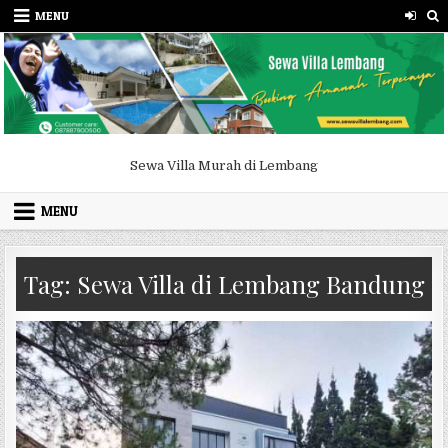
Skip to content
MENU
Sewa Villa Murah di Lembang
MENU
Tag:
Sewa Villa di Lembang Bandung