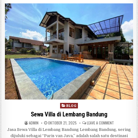
Posted in
BLOG
Sewa Villa di Lembang Bandung
AUTHOR:
PUBLISHED DATE:
ON SEWA VILLA
ADMIN
OKTOBER 21, 2025
LEAVE A COMMENT
Jasa Sewa Villa di Lembang Bandung Lembang Bandung, sering
dijuluki sebagai “Paris van Java,” adalah salah satu destinasi