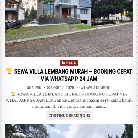
Posted in
BLOG
SEWA VILLA LEMBANG MURAH – BOOKING CEPAT
VIA WHATSAPP 24 JAM
AUTHOR:
PUBLISHED DATE:
ON
SEWA VILLA 
ADMIN
APRIL 12, 2026
LEAVE A COMMENT
SEWA VILLA LEMBANG MURAH – BOOKING CEPAT VIA
WHATSAPP 24 JAM Liburan ke Lembang makin seru kalau kamu
menginap di villa yang nyaman, luas,…
SEWA VILLA LEMBANG MURA
CONTINUE READING