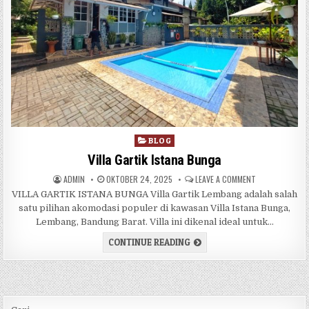
Posted in
BLOG
Villa Gartik Istana Bunga
AUTHOR:
PUBLISHED DATE:
ON VILLA GART
ADMIN
OKTOBER 24, 2025
LEAVE A COMMENT
VILLA GARTIK ISTANA BUNGA Villa Gartik Lembang adalah salah
satu pilihan akomodasi populer di kawasan Villa Istana Bunga,
Lembang, Bandung Barat. Villa ini dikenal ideal untuk…
VILLA GARTIK ISTANA BUNG
CONTINUE READING