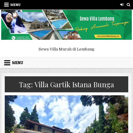
Skip to content
MENU
Sewa Villa Murah di Lembang
MENU
Tag:
Villa Gartik Istana Bunga