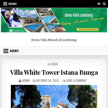
Skip to content
MENU
Sewa Villa Murah di Lembang
MENU
POSTED IN
BLOG
Villa White Tower Istana Bunga
AUTHOR:
PUBLISHED DATE:
ON VILLA WHITE 
ADMIN
OKTOBER 24, 2025
LEAVE A COMMENT