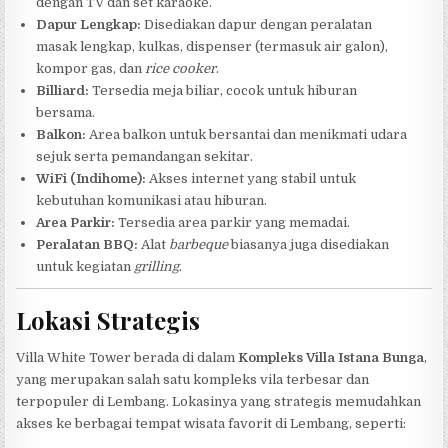
dengan TV dan set karaoke.
Dapur Lengkap:
Disediakan dapur dengan peralatan
masak lengkap, kulkas, dispenser (termasuk air galon),
kompor gas, dan
rice cooker
.
Billiard:
Tersedia meja biliar, cocok untuk hiburan
bersama.
Balkon:
Area balkon untuk bersantai dan menikmati udara
sejuk serta pemandangan sekitar.
WiFi (Indihome):
Akses internet yang stabil untuk
kebutuhan komunikasi atau hiburan.
Area Parkir:
Tersedia area parkir yang memadai.
Peralatan BBQ:
Alat
barbeque
biasanya juga disediakan
untuk kegiatan
grilling
.
Lokasi Strategis
Villa White Tower berada di dalam
Kompleks Villa Istana Bunga
,
yang merupakan salah satu kompleks vila terbesar dan
terpopuler di Lembang. Lokasinya yang strategis memudahkan
akses ke berbagai tempat wisata favorit di Lembang, seperti: